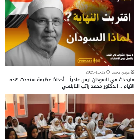
مؤمن محمد
2025-11-12
مايحدث في السودان ليس عادياً .. أحداث عظيمة ستحدث هذه
الأيام .. الدكتور محمد راتب النابلسي