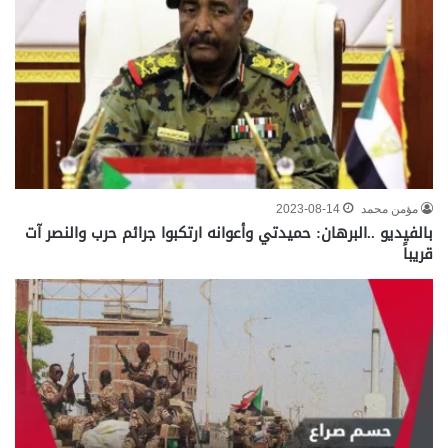
مؤمن محمد
2023-08-14
بالفيديو ..البرهان: حميدتي وأعوانه ارتكبوا جرائم حرب والنصر آت
قريباً