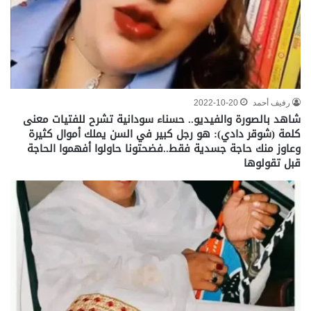
رفيف أحمد
2022-10-20
شاهد بالصورة والفيديو.. حسناء سودانية تشرح للفتيات معنى
كلمة (شوقر دادي): هو رجل كبير في السن يملك أموال كثيرة
وعاوز منك حاجة جسدية فقط..فضحتونا حاولوا أفهموا الحاجة
قبل تقولوها