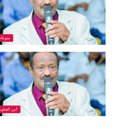
منوعا
أبرز العناوي