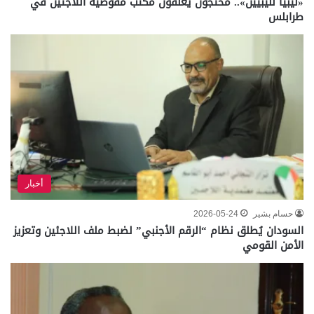
«ليبيا لليبيين».. محتجون يغلقون مكتب مفوضية اللاجئين في
طرابلس
أخبار
حسام بشير
2026-05-24
السودان يُطلق نظام “الرقم الأجنبي” لضبط ملف اللاجئين وتعزيز
الأمن القومي