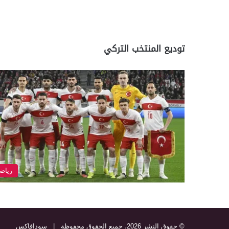
توديع المنتخب التركي
رياض
© حقوق النشر 2026، جميع الحقوق محفوظة |
سودافاكس