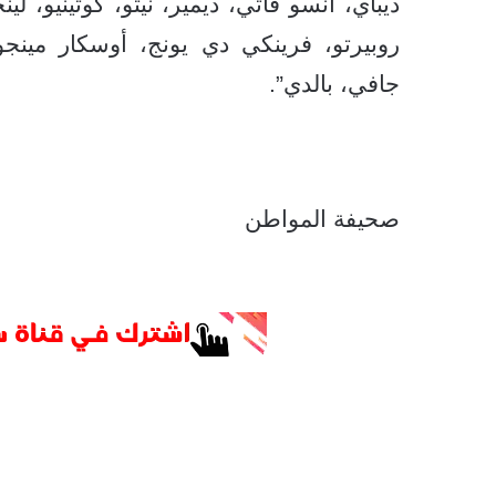
ديباي، أنسو فاتي، ديمير، نيتو، كوتينيو، ل
روبيرتو، فرينكي دي يونج، أوسكار مينجويز
جافي، بالدي”.
صحيفة المواطن