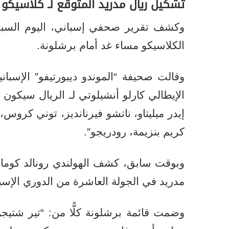
تشكيل ريال مدريد المتوقع لـ كلاسيكو ب
وكشف تقرير صحفي إسباني، اليوم السبت،
الكلاسيكو مساء غد أمام برشلونة.
وقالت صحيفة “الموندو ديبورتيفو” الإسبا
الإيطالي كارلو أنشيلوتي لـ الريال سيكون مكو
إيدر ميليتاو، ناتشو فيرنانديز، توني كروس
كريم بنزيمة، رودريجو”.
وبوقت سابق، كشف الهولندي رونالد كومان
مدريد في الجولة العاشرة من الدوري الإسب
وضمت قائمة برشلونة كلًّا من: “تير شتيج