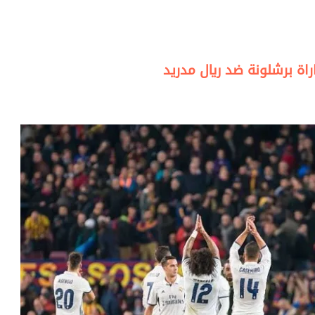
راة برشلونة ضد ريال مدريد