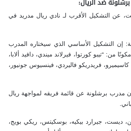
رشلونة ضد الريال:
 عن التشكيل الأقرب لـ نادي ريال مدريد في
نية: إن التشكيل الأساسي الذي سيختاره المدرب
نًا من: “تيبو كورتوا، فيرلاند ميندي، دافيد ألابا،
، كاسيميرو، فريدريكو فاليردي، فينسيوس جونيور،
 مدرب برشلونة عن قائمة فريقه لمواجهة ريال
اني.
ن، ديست، جيرارد بيكيه، بوسكيتس، ريكي بويج،