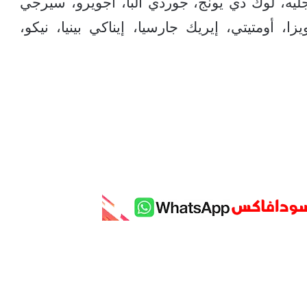
ينجليه، لوك دي يونج، جوردي ألبا، أجويرو، سيرجي
ا، أومتيتي، إيريك جارسيا، إيناكي بينيا، نيكو،