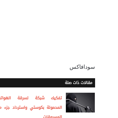
سودافاكس
مقالات ذات صلة
تفكيك شبكة لسرقة الهوات
المحمولة بكوستي واسترداد جزء م
المسروقات