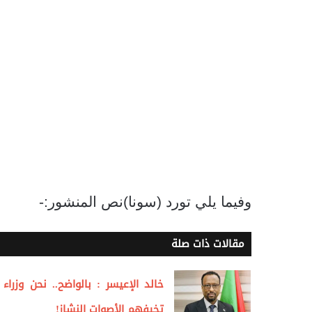
وفيما يلي تورد (سونا)نص المنشور:-
مقالات ذات صلة
خالد الإعيسر : بالواضح.. نحن وزراء ل
تخيفهم الأصوات النشاز!