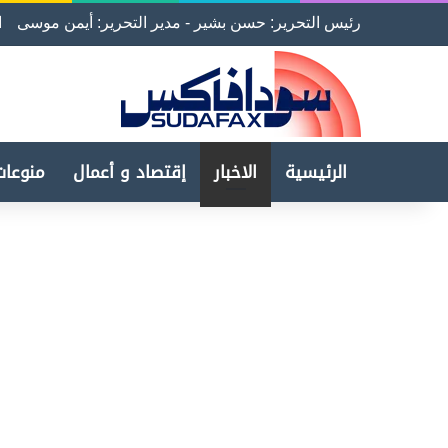
رئيس التحرير: حسن بشير - مدير التحرير: أيمن موسى
ا
الرئيسية
الاخبار
إقتصاد و أعمال
منوعات