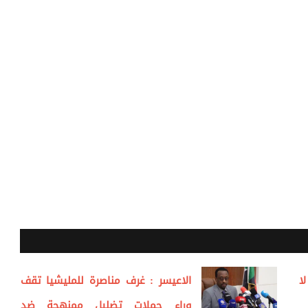
ا
الاعيسر : غرف مناصرة للمليشيا تقف
وراء حملات تضليل ممنهجة ضد