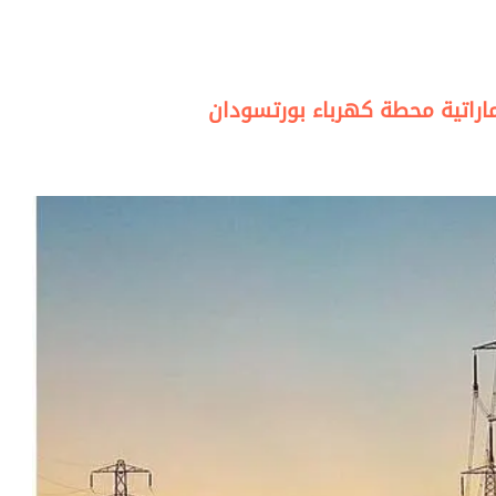
اراتية محطة كهرباء بورتسودان