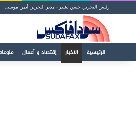
رئيس التحرير: حسن بشير - مدير التحرير: أيمن موسى
ا
الرئيسية
الاخبار
إقتصاد و أعمال
منوعات