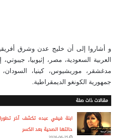
و أشاروا إلى أن خليج عدن وشرق أفريقيا،
العربية السعودية، مصر، إثيوبيا، جيبوتي، إري
مدغشقر، موريشيوس، كينيا، السودان، ج
جمهورية الكونغو الديمقراطية.
مقالات ذات صلة
ابنة فيفي عبده تكشف آخر تطورا
حالتها الصحية بعد الكسر
2026-06-25