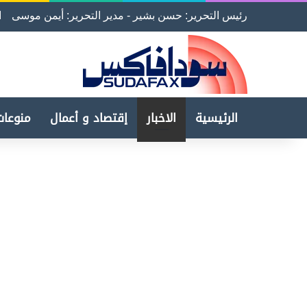
رئيس التحرير: حسن بشير - مدير التحرير: أيمن موسى
ا
الرئيسية
الاخبار
إقتصاد و أعمال
منوعات