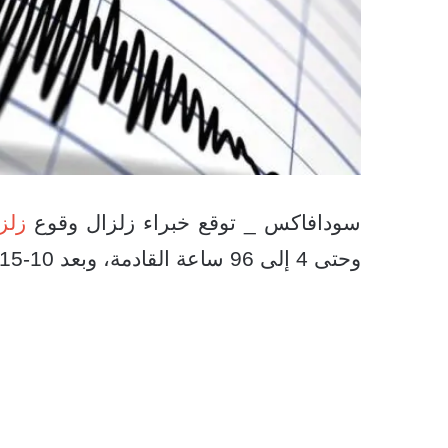
سودافاكس _ توقع خبراء زلزال وقوع
زلز
وحتى 4 إلى 96 ساعة القادمة، وبعد 10-15 يومًا (خاصةً 10-16 يونيو 2025).