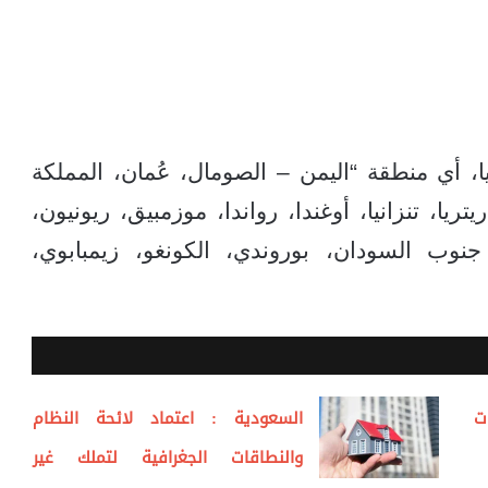
 أي منطقة “اليمن – الصومال، عُمان، المملكة
تريا، تنزانيا، أوغندا، رواندا، موزمبيق، ريونيون،
نوب السودان، بوروندي، الكونغو، زيمبابوي،
ت
السعودية : اعتماد لائحة النظام
والنطاقات الجغرافية لتملك غير