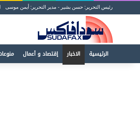
رئيس التحرير: حسن بشير - مدير التحرير: أيمن موسى
ا
الرئيسية
الاخبار
إقتصاد و أعمال
منوعات