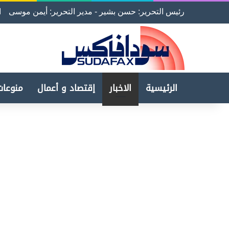
رئيس التحرير: حسن بشير - مدير التحرير: أيمن موسى
ا
الرئيسية
الاخبار
إقتصاد و أعمال
منوعات