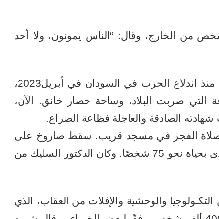
ص من الخارج، وقال: “الناس يموتون، ولا أحد
يضيف والش: كانت تلك أيضًا لحظة صفاء. منذ اندلاع الحرب في السودان في أبريل2023،
 التي ضربت البلاد، وساحة حصار خانق. الآن،
ادته الصادقة والعاجلة فظاعة الصراع.
داء صلاة الفجر في مسجد قريب. سقط صاروخ على
سقف المسجد ، فانفجر بين المصلين، وأودى بحياة نحو 75 شخصًا. وكان الدكتور السليك من
التكنولوجيا والوحشية والإفلات من العقاب، الذي
اتسمت به حربٌ أودت بحياة ما يصل إلى 400 ألف شخص، وفقًا لبعض الخبراء . وقال شهود