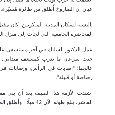
عيان إن الصاروخ أُطلق من طائرة مُسيّرة.
بالنسبة لسكان المدينة المنكوبين، كان مق
المحاضرة الجامعية التي لجأت إلى منزل ال
عمل الدكتور السليك في آخر مستشفى عامل
حيث سرعان ما تدرب كمسعف ميداني. قال 
عالجها: “إصابات في الرأس، وإصابات في
رصاصة أو قنبلة”.
اشتدت الأزمة هذا الصيف بعد أن بنى مقاتل
الفاشر، يبلغ طوله الآن 42 ميلًا . وأطلق المقاتلون النار على كل من حاول عبوره ليلًا.