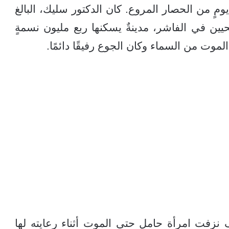
تواصل كافيةً لمنحه راحةً عابرةً بعد 500 يومٍ من الحصار المروع. كان الدكتور سليك، البالغ
لين الصحيين في الفاشر، مدينةٌ يسكنها ربع مليون نسمةٍ
موت من السماء وكان الجوع رفيقًا دائمًا.
نزفت امرأة حامل حتى الموت أثناء رعايته لها