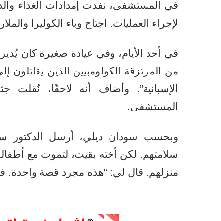
في المستشفى، نفدت إمدادات الغذاء وال
لإجراء العمليات. اجتاح وباء الكوليرا والمل
في أحد الأيام، وفي عيادة صغيرة كان يُدير
من المرتزقة الكولومبيين الذين يقاتلون إل
الإسبانية”. وأضاف أنه لاحقًا، نُقلت ج
المستشفى.
وبحسب سودان ديلي، أرسل الدكتور سل
سلامتهم. لكن أخته بقيت، لتموت مع أطفا
منزلهم. قال لي: “هذه مجرد قصة واحدة. في ه