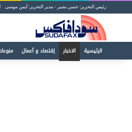
رئيس التحرير: حسن بشير - مدير التحرير: أيمن موسى
ا
الرئيسية
الاخبار
إقتصاد و أعمال
منوعات