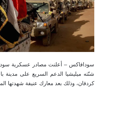
سودافاكس – أعلنت مصادر عسكرية سوداني
شنّته ميليشيا الدعم السريع على مدينة ب
كردفان، وذلك بعد معارك عنيفة شهدتها المن