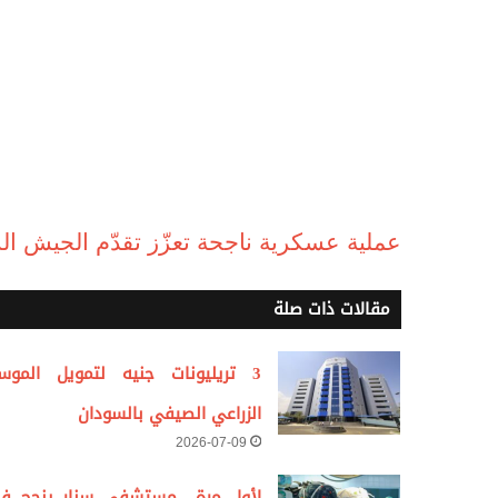
عملية عسكرية ناجحة تعزّز تقدّم الجيش ا
مقالات ذات صلة
3 تريليونات جنيه لتمويل الموس
الزراعي الصيفي بالسودان
2026-07-09
لأول مرة.. مستشفى سنار ينجح ف