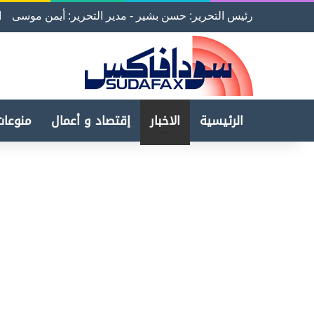
رئيس التحرير: حسن بشير - مدير التحرير: أيمن موسى
ا
الرئيسية
الاخبار
إقتصاد و أعمال
منوعات