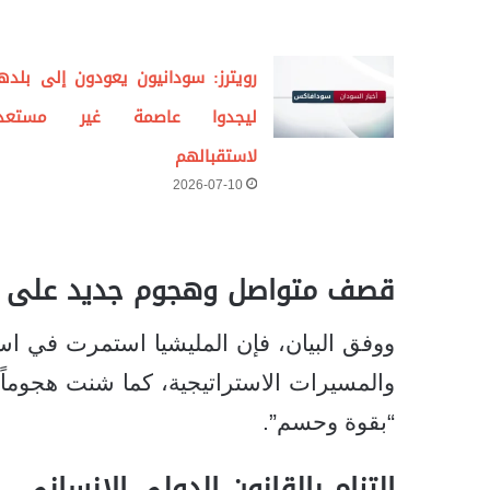
رويترز: سودانيون يعودون إلى بلده
ليجدوا عاصمة غير مستعد
لاستقبالهم
2026-07-10
قصف متواصل وهجوم جديد على ب
ووفق البيان، فإن المليشيا استمرت في ا
والمسيرات الاستراتيجية، كما شنت هجوماً
“بقوة وحسم”.
التزام بالقانون الدولي الإنساني