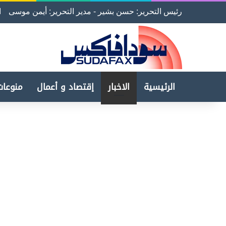
رئيس التحرير: حسن بشير - مدير التحرير: أيمن موسى
ا
الرئيسية
الاخبار
إقتصاد و أعمال
منوعات