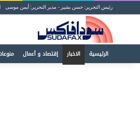
رئيس التحرير: حسن بشير - مدير التحرير: أيمن موسى
ا
الرئيسية
الاخبار
إقتصاد و أعمال
منوعات