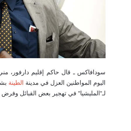
سودافاكس ـ قال حاكم إقليم دارفور، من
اليوم المواطنين العزل في مدينة
الطينة
بشما
لـ”المليشيا” في تهجير بعض القبائل وفرض و