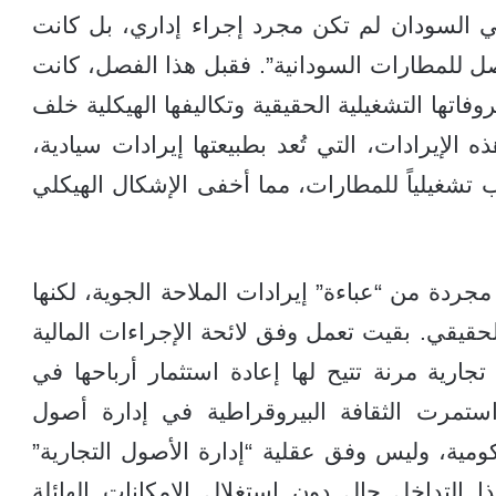
في السودان لم تكن مجرد إجراء إداري، بل كانت
 للمطارات السودانية”. فقبل هذا الفصل، كانت
اتها التشغيلية الحقيقية وتكاليفها الهيكلية خلف
 الإيرادات، التي تُعد بطبيعتها إيرادات سيادية،
ب تشغيلياً للمطارات، مما أخفى الإشكال الهيكلي
ردة من “عباءة” إيرادات الملاحة الجوية، لكنها
حقيقي. بقيت تعمل وفق لائحة الإجراءات المالية
ة تجارية مرنة تتيح لها إعادة استثمار أرباحها في
استمرت الثقافة البيروقراطية في إدارة أصول
ومية، وليس وفق عقلية “إدارة الأصول التجارية”
Commercial Asset Mana). هذا التداخل حال دون استغلال الإمكانات الهائلة