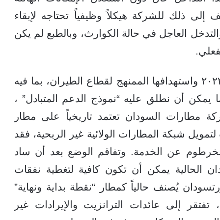
 إلى ذلك للشركة هيكلاً وظيفياً تحتاجه لإبقاء
والتدخل العاجل في حالة الكوارث، وبالطبع لم يكن
فعلي.
بعد تمرد مليشيا الدعم السريع في ابريل ٢٠٢٣ واستهدافها الممنهج لقطاع الطيران، بما فيه
يمكن أن نطلق عليه “نموذج الدعم المتبادل” ،
كة مطارات السودان تعتمد تاريخياً على مطار
مويل شبكة المطارات الولائية غير الربحية، فقد
الخرطوم عن الخدمة. وتفاقم الوضع بعد أن ساد
ن الحالية يمكن أن تكون كافية لتغطية نفقات
سودان يُصنف حالياً كمطار “نقطة بداية ونهاية”
) بحركة محدودة، تفتقر إلى عائدات الترانزيت والإيرادات غير