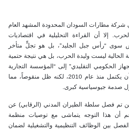
بي شركة مطارات السودان المحدودة المشهد العام
رب. إلا أن القراءة التحليلية في اقتصاديات
س سوى “رأس جبل الجليد”، بل هو تجلٍّ متأخر
ة الحالية ليست وليدة الحرب، بل هي نتيجة حتمية
از الحكومي التقليدي” إلى “المؤسسة التجارية
المستقلة”، وهو تحول كان من المفترض أن يكتمل منذ عام 2010، لكنه ظل منقوصاً، مما
ول صدمة جيوسياسية كبرى.
تعود جذور الأزمة إلى العام 2010، حين تم فصل سلطة الطيران المدني (الرقابي) عن
م أن هذا التوجه يتماشى مع توصيات منظمة
الدولي (ICAO) بضرورة الفصل بين الوظائف التنظيمية والتشغيلية لضمان