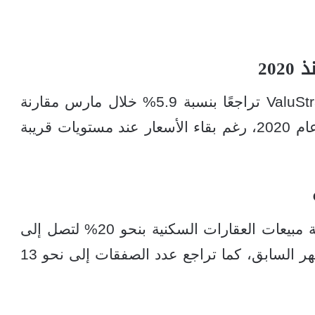
20
أظهر مؤشر الأسعار الصادر عن شركة ValuStrat تراجعًا بنسبة 5.9% خلال مارس مقارنة
بالشهر السابق، مسجلًا أول انخفاض منذ عام 2020، رغم بقاء الأسعار عند مستويات قريبة
وفق بيانات شركة REIDIN، انخفضت قيمة مبيعات العقارات السكنية بنحو 20% لتصل إلى
37.2 مليار درهم خلال مارس، مقارنة بالشهر السابق، كما تراجع عدد الصفقات إلى نحو 13