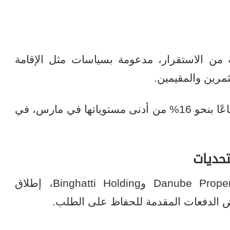
ة من الاستقرار، مدعومة بسياسات مثل الإقامة
رين والمقيمين.
كما سجلت أسهم Emaar Properties ارتفاعًا بنحو 16% من أدنى مستوياتها في مارس، في
حديات
يواصل المطورون العقاريون، مثل Danube Properties وBinghatti Holding، إطلاق
ض الدفعات المقدمة للحفاظ على الطلب.