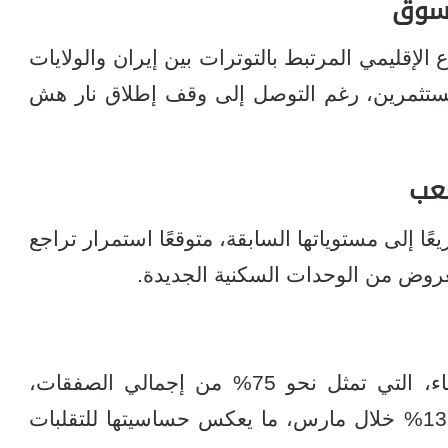
لسوق
ع الإقليمي المرتبط بالتوترات بين إيران والولايات
لمستثمرين، رغم التوصل إلى وقف إطلاق نار هش
صعب
ًا إلى مستوياتها السابقة، متوقعًا استمرار تراجع
عروض من الوحدات السكنية الجديدة.
تشير البيانات إلى أن العقارات قيد الإنشاء، التي تمثل نحو 75% من إجمالي الصفقات،
سجلت انخفاضًا في قيمة المبيعات بنسبة 13% خلال مارس، ما يعكس حساسيتها للتقلبات