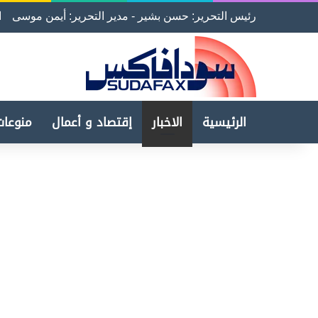
رئيس التحرير: حسن بشير - مدير التحرير: أيمن موسى
ا
الرئيسية
الاخبار
إقتصاد و أعمال
منوعات