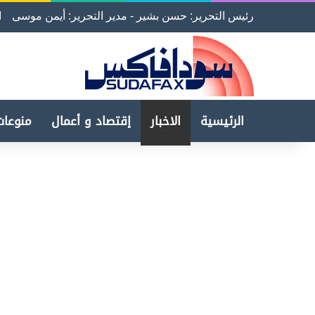
رئيس التحرير: حسن بشير - مدير التحرير: أيمن موسى
ا
الرئيسية
الاخبار
إقتصاد و أعمال
منوعات