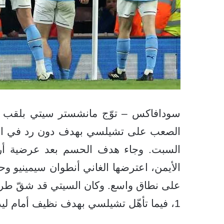
سودافاكس – توّج مانشستر سيتي بلقب كأس
الصعب على تشيلسي بهدف دون رد في المبار
السبت. وجاء هدف الحسم بعد عرضية أرضية
الأيمن، اعترضها الغاني أنطوان سيمينيو و
1، فيما تأهّل تشيلسي بهدف نظيف أمام ليدز يونايتد.