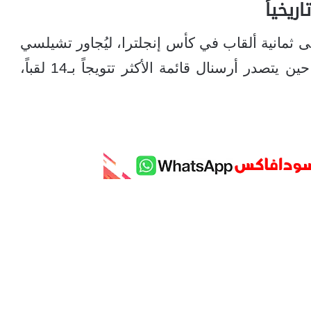
ريخياً
 ثمانية ألقاب في كأس إنجلترا، ليُجاور تشيلسي
وليفربول وتوتنهام في المرتبة الثالثة، في حين يتصدر أرسنال قائمة الأكثر تتويجاً بـ14 لقباً،