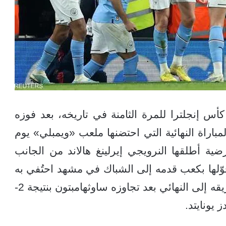
 إنجلترا للمرة الثامنة في تاريخه، بعد فوزه
اة النهائية التي احتضنها ملعب «ويمبلي» يوم
 أطلقها النرويجي إيرلينغ هالاند من الجانب
حوّلها بكعب قدمه إلى الشباك في مشهد احتُفي به
على نطاق واسع. وكان السيتي قد شقّ طريقه إلى النهائي بعد تجاوزه ساوثهامبتون بنتيجة 2-