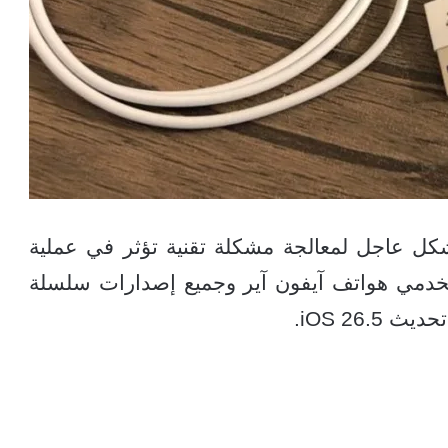
 شركة آبل تحديث iOS 26.5.1 بشكل عاجل لمعالجة مشكلة تقنية تؤثر في عملية
دمي هواتف آيفون آير وجميع إصدارات سلسلة