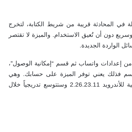
ة في المحادثة قريبة من شريط الكتابة، لتخرج
ريع دون أن تُعيق الاستخدام. والميزة لا تقتصر
ئل الواردة الجديدة.
 من إعدادات واتساب ثم قسم “إمكانية الوصول”،
Messa” في هذا القسم فذلك يعني توفر الميزة على حسابك. وهي
متاحة حالياً لبعض مختبري النسخة التجريبية للأندرويد 2.26.23.11 وستتوسع تدريجياً خلال