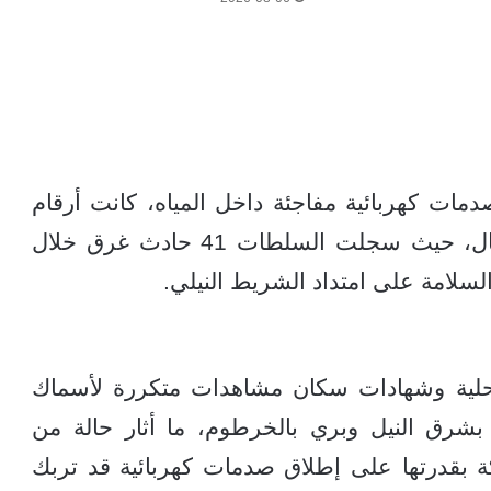
دمات كهربائية مفاجئة داخل المياه، كانت أرقام
أخرى أكثر إثارة للقلق تتكشف في الشمال، حيث سجلت السلطات 41 حادث غرق خلال
لامة على امتداد الشريط النيلي.
محلية وشهادات سكان مشاهدات متكررة لأسماك
طق بشرق النيل وبري بالخرطوم، ما أثار حالة من
ة بقدرتها على إطلاق صدمات كهربائية قد تربك