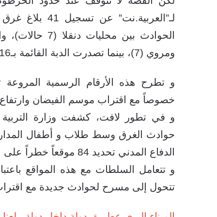
لكن القصة لا تتوقف عند حدود الخرطوم،
لـ”العربية.نت” 
ومروي (7)، بينما تصدرت الدبة القائمة بـ16 حادثاً.
و تطرح هذه الأرقام الرسمية المروعة 
خصوصاً مع اقتراب موسم الفيضان وارتفاع 
و في تطور لافت، كشفت وزارة التربية وا
حوادث الغرق وسط طلاب و أطفال المدارس
الدفاع المدني تحديد 84 موقعاً خطراً على امتداد الشريط النيلي.
و تتعامل السلطات مع هذه المواقع باعتب
تتحول إلى مسرح لحوادث جديدة مع اقترا
الميناء البرى عطبرة. دولة داخل دولة.. لعناي