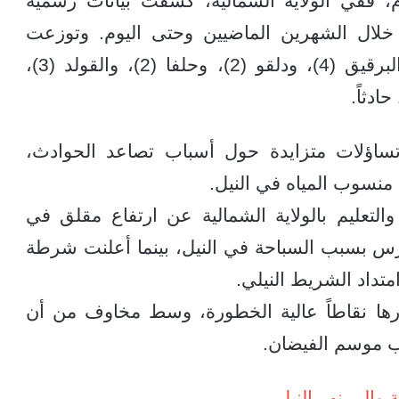
 ففي الولاية الشمالية، كشفت بيانات رسمية
عن تسجيل 41 بلاغ غرق خلال الشهرين الماضيين وحتى اليوم. وتوزعت
الحوادث بين محليات دنقلا (7 حالات)، والبرقيق (4)، ودلقو (2)، وحلفا (2)، والقولد (3)،
تساؤلات متزايدة حول أسباب تصاعد الحوادث،
منسوب المياه في النيل.
لتعليم بالولاية الشمالية عن ارتفاع مقلق في
 بسبب السباحة في النيل، بينما أعلنت شرطة
ارها نقاطاً عالية الخطورة، وسط مخاوف من أن
ب موسم الفيضان.
ة والى نهر النيل