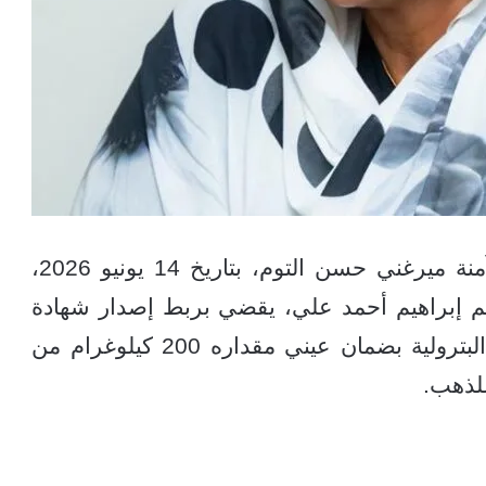
أصدرت محافظة بنك السودان المركزي آمنة ميرغني حسن التوم، بتاريخ 14 يونيو 2026،
عتصم إبراهيم أحمد علي، يقضي بربط إصدار شهادة
عدم الممانعة لشركات استيراد المنتجات البترولية بضمان عيني مقداره 200 كيلوغرام من