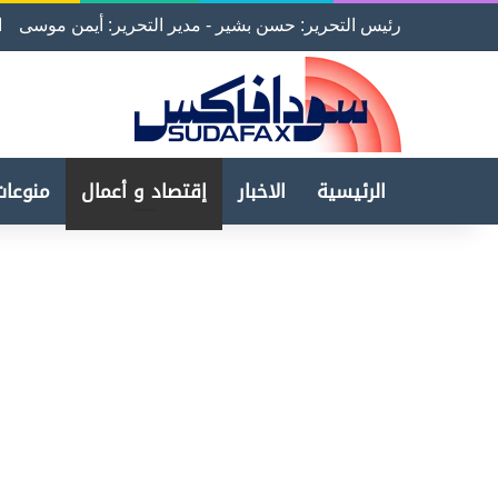
رئيس التحرير: حسن بشير - مدير التحرير: أيمن موسى
ا
الرئيسية
الاخبار
إقتصاد و أعمال
منوعات