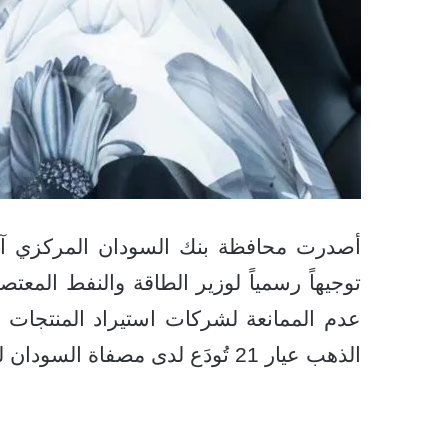
توجيهاً رسمياً لوزير الطاقة والنفط الم
الذهب عيار 21 تُودَع لدى مصفاة السودان للذهب.