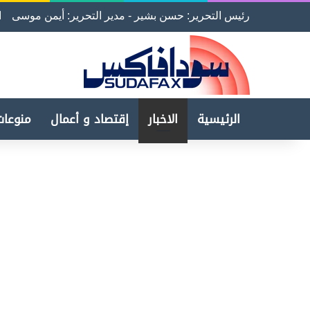
رئيس التحرير: حسن بشير - مدير التحرير: أيمن موسى
ا
الرئيسية
الاخبار
إقتصاد و أعمال
منوعات