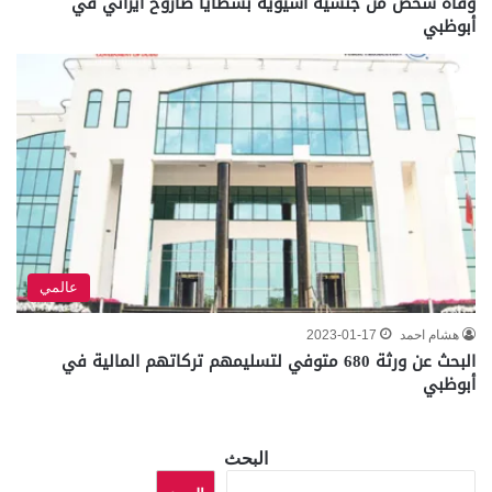
وفاة شخص من جنسية آسيوية بشظايا صاروخ ايراني في
أبوظبي
عالمي
هشام احمد
2023-01-17
البحث عن ورثة 680 متوفي لتسليمهم تركاتهم المالية في
أبوظبي
البحث