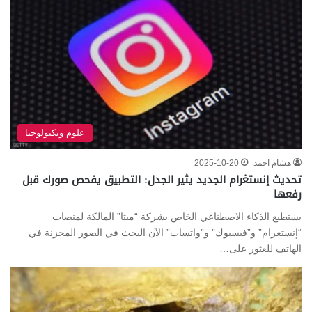
علوم وتكنولوجيا
هشام احمد
2025-10-20
تحديث إنستغرام الجديد يثير الجدل: التطبيق يفحص صورك قبل
رفعها
يستطيع الذكاء الاصطناعي الخاص بشركة “ميتا” المالكة لمنصات
“إنستغرام” و”فيسبوك” و”واتساب” الآن البحث في الصور المخزنة في
الهاتف للعثور على…