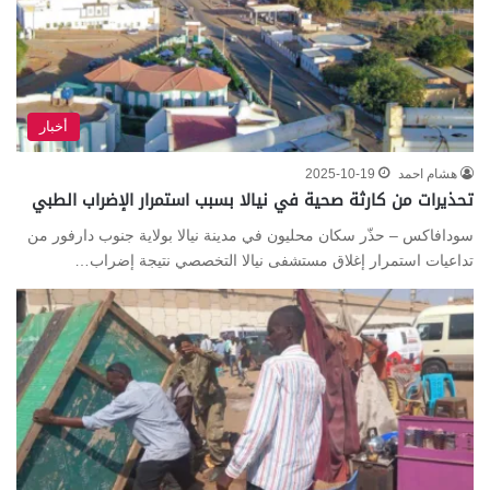
أخبار
هشام احمد
2025-10-19
تحذيرات من كارثة صحية في نيالا بسبب استمرار الإضراب الطبي
سودافاكس – حذّر سكان محليون في مدينة نيالا بولاية جنوب دارفور من
تداعيات استمرار إغلاق مستشفى نيالا التخصصي نتيجة إضراب…