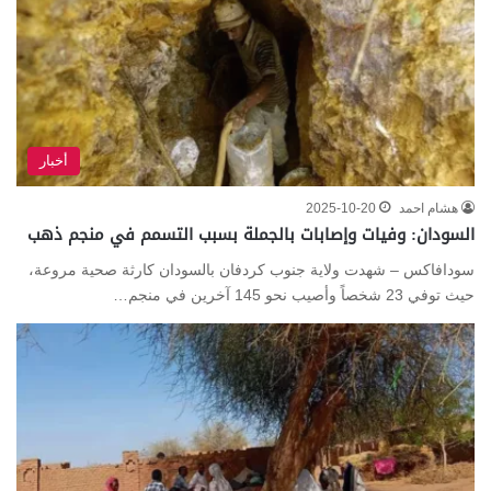
أخبار
هشام احمد
2025-10-20
السودان: وفيات وإصابات بالجملة بسبب التسمم في منجم ذهب
سودافاكس – شهدت ولاية جنوب كردفان بالسودان كارثة صحية مروعة،
حيث توفي 23 شخصاً وأصيب نحو 145 آخرين في منجم…