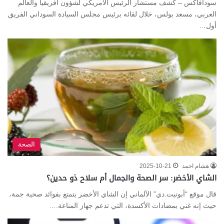
سودافاكس – كشف مستشار الرئيس الأمريكي لشؤون أفريقيا والعالم
العربي، مسعد بولس، خلال لقائه برئيس مجلس السيادة السوداني الفريق
أول…
الصحة
هشام احمد
2025-10-21
الشاي الأخضر: سر الصحة والجمال أم سلاح ذو حدين؟
قال موقع “أبونيت.دي” الألماني إن الشاي ‫الأخضر يتمتع بفوائد صحية جمة،
حيث إنه غني بمضادات الأكسدة، التي تدعم ‫جهاز المناعة.…