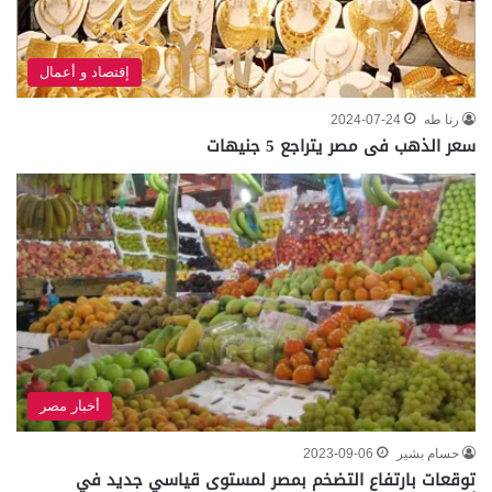
إقتصاد و أعمال
رنا طه
2024-07-24
سعر الذهب فى مصر يتراجع 5 جنيهات
أخبار مصر
حسام بشير
2023-09-06
توقعات بارتفاع التضخم بمصر لمستوى قياسي جديد في