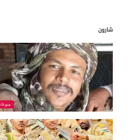
شارون
منوعا