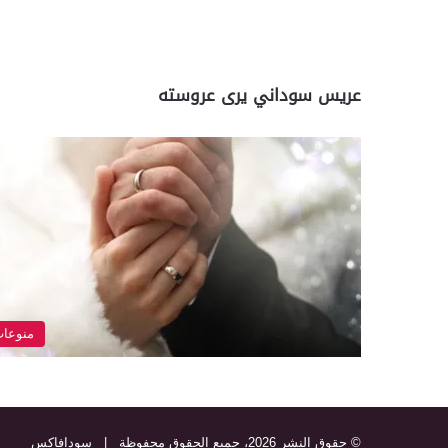
عريس سوداني يرى عروسته
منوعا
© حقوق النشر 2026، جميع الحقوق محفوظة |
سودافاكس