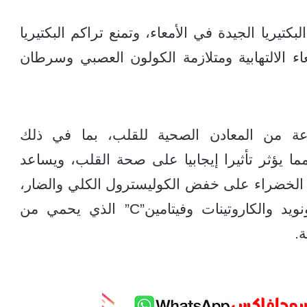
بكتيريا الجيدة في الأمعاء، وتمنع تراكم البكتيريا
 الالتهابية ومتلازمة الكولون العصبي وسرطان
عة من المعادن الصحية للقلب، بما في ذلك
ما يؤثر تأثيرا إيجابيا على صحة القلب، ويساعد
اء الخضراء على خفض الكوليسترول الكلي والضار،
كما أنها تحتوي على مركبات الفلافونويد والكاروتينات وفيتامين”C” الذي يحمي من
.