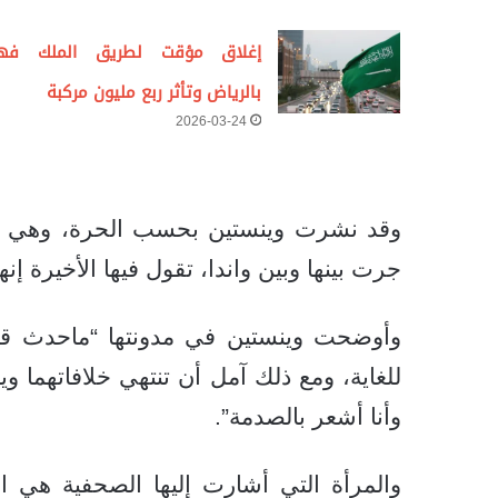
إغلاق مؤقت لطريق الملك فه
بالرياض وتأثر ربع مليون مركبة
2026-03-24
وقد نشرت وينستين بحسب الحرة، وهي مقر
جرت بينها وبين واندا، تقول فيها الأخيرة إ
وأوضحت وينستين في مدونتها “ماحدث قنب
للغاية، ومع ذلك آمل أن تنتهي خلافاتهما و
وأنا أشعر بالصدمة”.
والمرأة التي أشارت إليها الصحفية هي المم