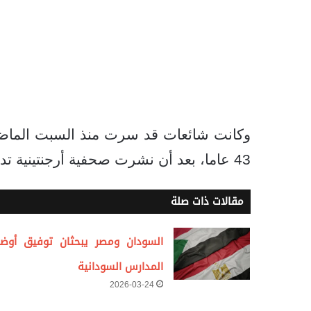
وكانت شائعات قد سرت منذ السبت الماضي 
43 عاما، بعد أن نشرت صحفية أرجنتينية تدعى، كير وينستين، أن الزوجين قد انفصلا.
مقالات ذات صلة
السودان ومصر يبحثان توفيق أوضا
المدارس السودانية
2026-03-24