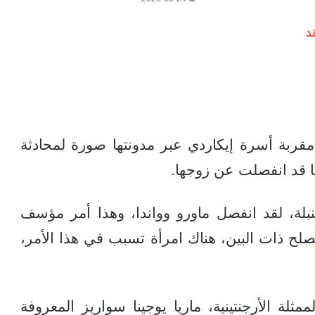
د
بة أسرة إيكاردي عبر مدونتها صورة لمحادثة
نها قد انفصلت عن زوجها.
لة، لقد انفصل ماورو وواندا، وهذا أمر مؤسف
يصلح ذات البين، هناك امرأة تسبب في هذا الأمر،
ثلة الأرجنتينية، ماريا يوجينا سواريز المعروفة