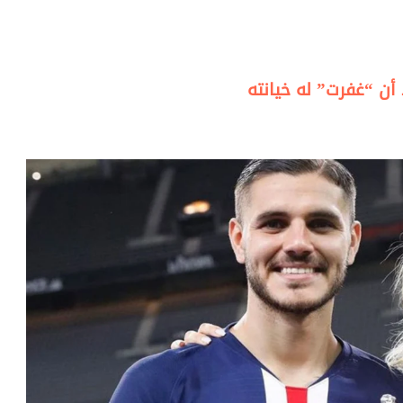
أن “غفرت” له خيانته