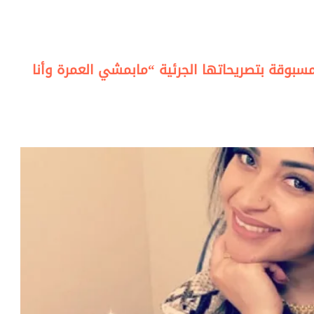
سبوقة بتصريحاتها الجرئية “مابمشي العمرة وأنا