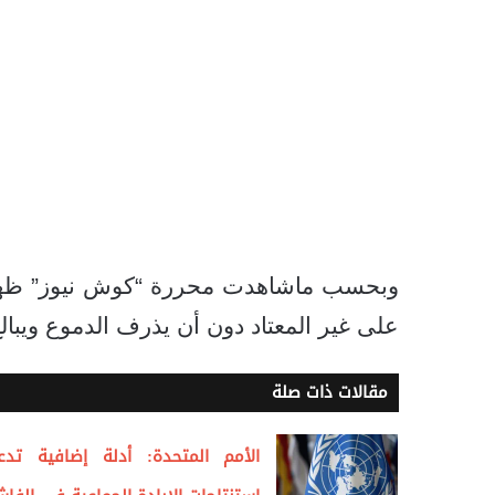
وبحسب ماشاهدت محررة “كوش نيوز” ظهر ع
على غير المعتاد دون أن يذرف الدموع ويبال
مقالات ذات صلة
الأمم المتحدة: أدلة إضافية تدع