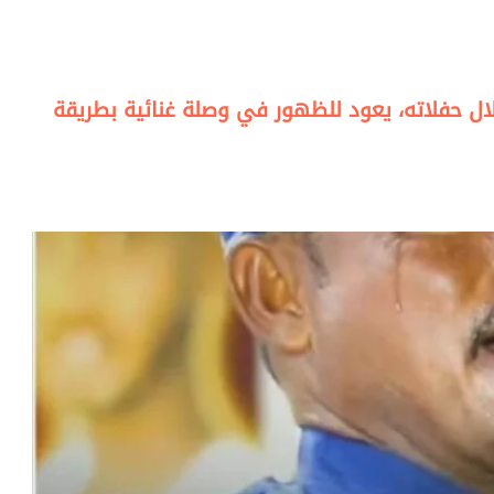
لال حفلاته، يعود للظهور في وصلة غنائية بطريقة