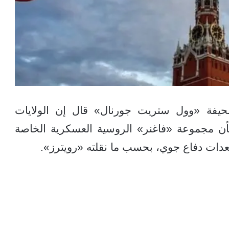
صحيفة «وول ستريت جورنال» قال إن الولايات
 بأن مجموعة «فاغنر» الروسية العسكرية الخاصة
معدات دفاع جوي، بحسب ما نقلته «رويترز».