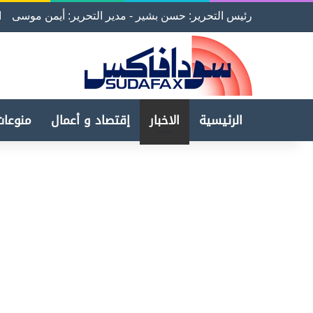
رئيس التحرير: حسن بشير - مدير التحرير: أيمن موسى
ا
الرئيسية
الاخبار
إقتصاد و أعمال
منوعات