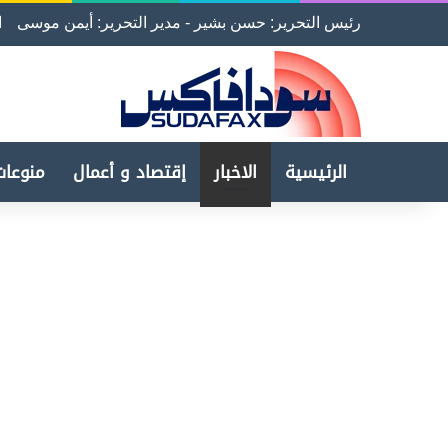
رئيس التحرير: حسن بشير - مدير التحرير: أيمن موسى
ا
الرئيسية
الاخبار
إقتصاد و أعمال
منوعات