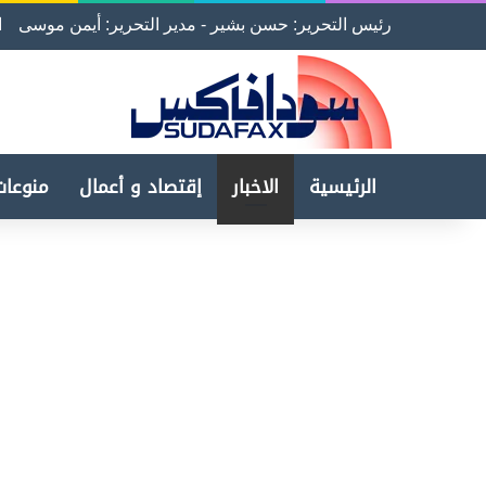
رئيس التحرير: حسن بشير - مدير التحرير: أيمن موسى
ا
الرئيسية
الاخبار
إقتصاد و أعمال
منوعات