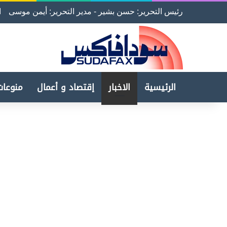
رئيس التحرير: حسن بشير - مدير التحرير: أيمن موسى
ا
الرئيسية
الاخبار
إقتصاد و أعمال
منوعات