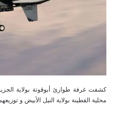
كشفت غرفة طوارئ أبوقوتة بولاية الجزير
محلية القطينة بولاية النيل الأبيض و توزيعهم في 5 معسكرات