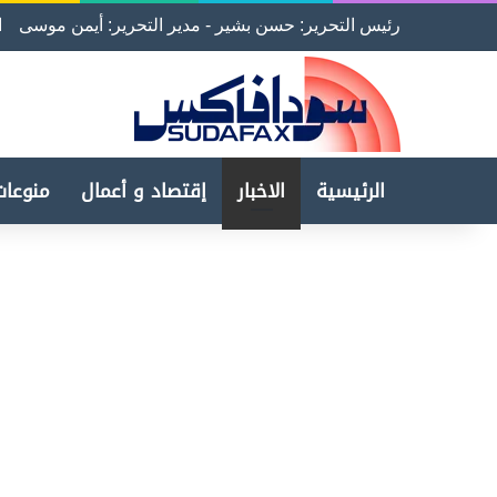
رئيس التحرير: حسن بشير - مدير التحرير: أيمن موسى
ا
الرئيسية
الاخبار
إقتصاد و أعمال
منوعات