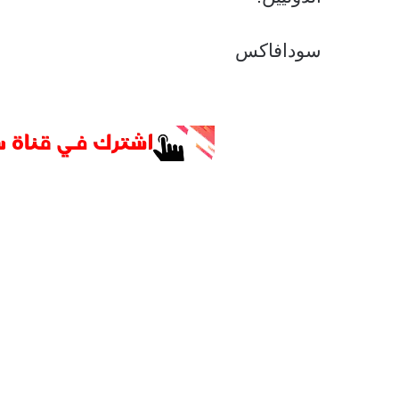
سودافاكس