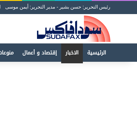
رئيس التحرير: حسن بشير - مدير التحرير: أيمن موسى
ا
الرئيسية
الاخبار
إقتصاد و أعمال
منوعات