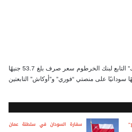
وأظهرت بيانات التعاملات عبر تطبيق “بنكك” التابع لبنك الخرطوم سعر صرف بلغ 53.7 جنيهًا
ا للجنيه المصري، بينما سجل 54 جنيهًا سودانيًا على منصتي “فوري” و”أوكاش” التابعتين
”
سفارة السودان في سلطنة عمان