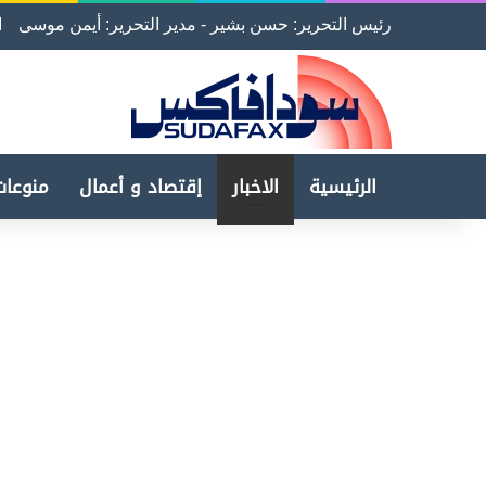
رئيس التحرير: حسن بشير - مدير التحرير: أيمن موسى
ا
الرئيسية
الاخبار
إقتصاد و أعمال
منوعات