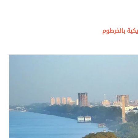
كية بالخرطوم