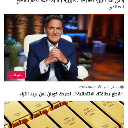
والي نهر النيل: تخفيضات ضريبية بنسبة 30% لدعم القطاع
الصناعي
منوعات
حسام بشير
2026-06-21
“اقطع بطاقتك الائتمانية”.. نصيحة كوبان لمن يريد الثراء