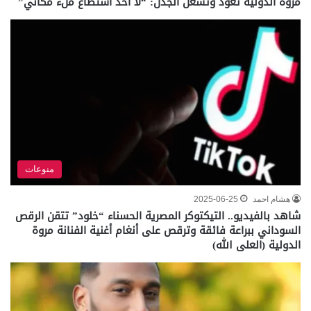
مروة الدولية تعود وتُشعل الجدل: “لا أحد استطاع ملء مكاني”
منوعات
هشام احمد
2025-06-25
شاهد بالفيديو.. التيكتوكر المصرية الحسناء “خلود” تتقن الرقص
السوداني ببراعة فائقة وترقص على أنغام أغنية الفنانة مروة
الدولية (العلى الله)