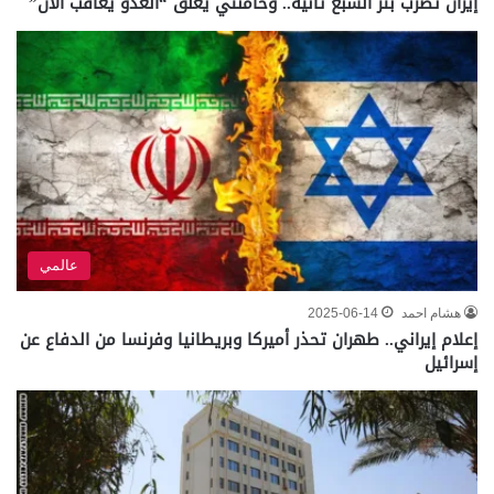
إيران تضرب بئر السبع ثانية.. وخامنئي يعلق “العدو يعاقب الآن”
عالمي
هشام احمد
2025-06-14
إعلام إيراني.. طهران تحذر أميركا وبريطانيا وفرنسا من الدفاع عن
إسرائيل