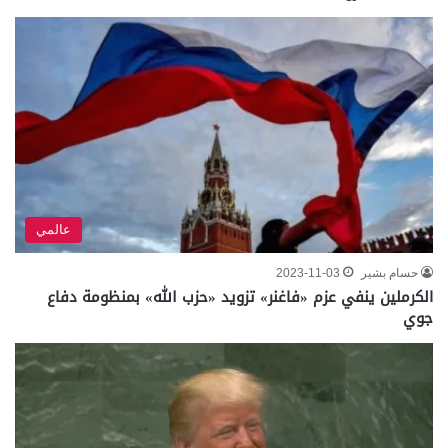
عالمي
حسام بشير
2023-11-03
الكرملين ينفي عزم «فاغنر» تزويد «حزب الله» بمنظومة دفاع
جوي