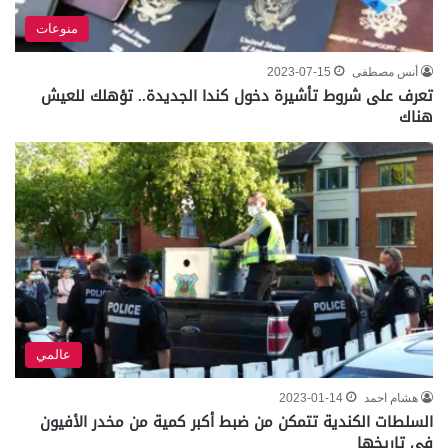
منوعات
أنس مصطفى
2023-07-15
تعرف على شروط تأشيرة دخول كندا الجديدة.. تؤهلك للعيش
هناك
عالمي
هشام احمد
2023-01-14
السلطات الكندية تتمكن من ضبط أكبر كمية من مخدر الأفيون
في تاريخها