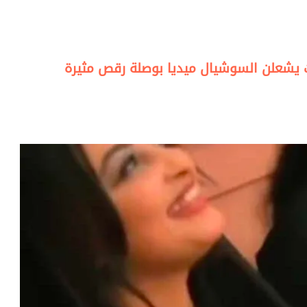
ت يشعلن السوشيال ميديا بوصلة رقص مثيرة