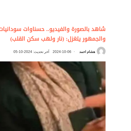
شاهد بالصورة والفيديو.. حسناوات سودانيا
والجمهور يتغزل: (نار ولهب سكن القلب)
هشام احمد
2024-10-06
آخر تحديث: 2024-10-05